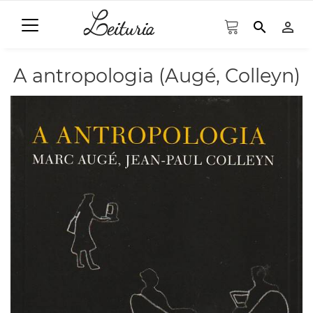
search
person_outline
A antropologia (Augé, Colleyn)