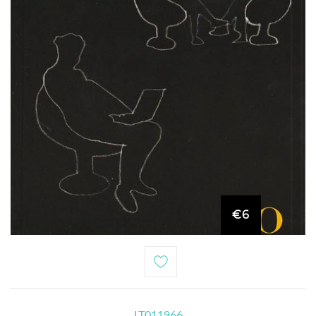
€6
LT011966