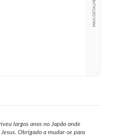
MAIS DETALHES
13,00 x 19,00 x
Nº Páginas
130
viveu largos anos no Japão onde
 Jesus. Obrigado a mudar-se para