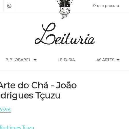
arrow_drop_down
arrow_drop_down
BIBLOBABEL
LEITURIA
AS ARTES
Arte do Chá - João
drigues Tçuzu
6596
Rodrigues Tçuzu