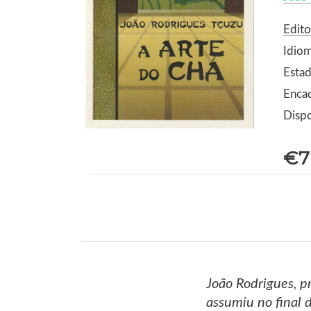
Edito
Idio
Estad
Enca
Dispo
€7
João Rodrigues, p
assumiu no final 