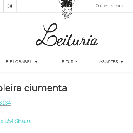
arrow_drop_down
arrow_drop_down
BIBLOBABEL
LEITURIA
AS ARTES
oleira ciumenta
8134
e Lévi-Strauss