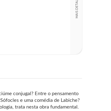
MAIS DETALHES
LT018134
ISBN
978972441539
Detalhes físico
Dimensões
13,00 x 21,00 x
Nº Páginas
241
 ciúme conjugal? Entre o pensamento
de Sófocles e uma comédia de Labiche?
logia, trata nesta obra fundamental.