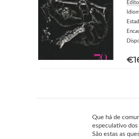
Edito
Idio
Estad
Enca
Dispo
€1
Que há de comum 
especulativo dos
São estas as que