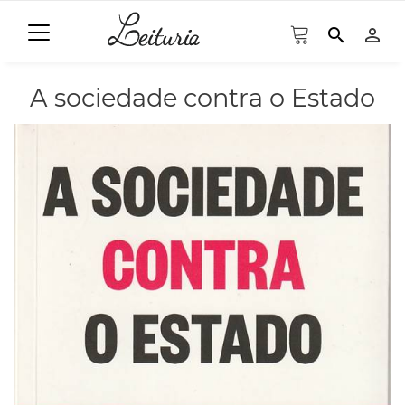
search
person_outline
A sociedade contra o Estado