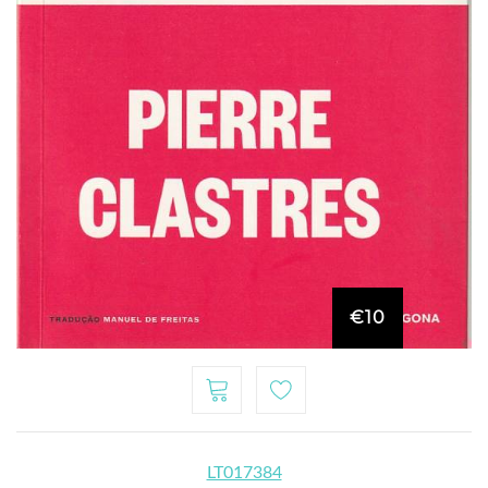
€10
LT017384