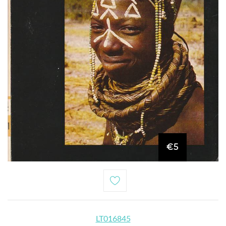
€5
LT016845