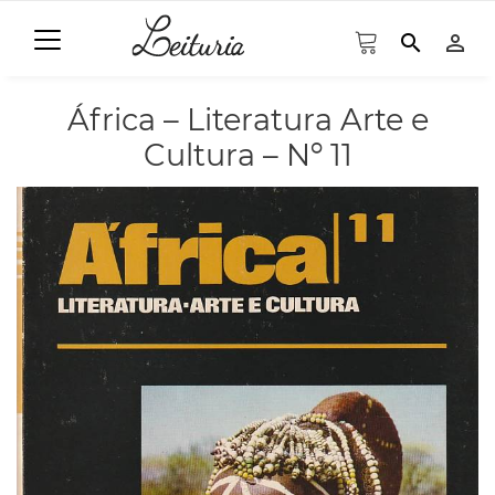
search
person_outline
África – Literatura Arte e
Cultura – Nº 11