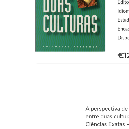
Edito
Idio
Estad
Enca
Dispo
€1
A perspectiva de 
entre duas cultur
Ciências Exatas –