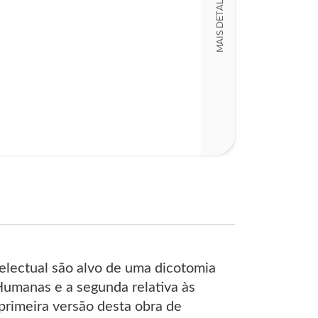
MAIS DETALHES
Miguel Serras 
Capa
Fernando Felg
Código
LT019260
ISBN
978972232081
Detalhes físico
Dimensões
15,00 x 22,00
Nº Páginas
149
telectual são alvo de uma dicotomia
 Humanas e a segunda relativa às
 primeira versão desta obra de