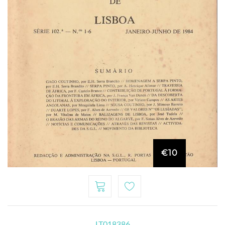
€10
LT018386