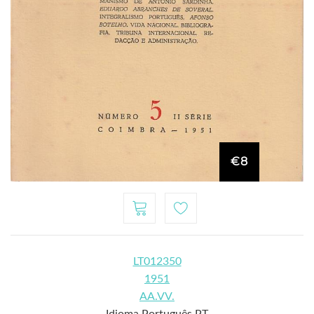
€8
LT012350
1951
AA.VV.