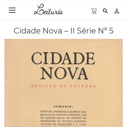
search
person_outline
Cidade Nova – II Série Nº 5