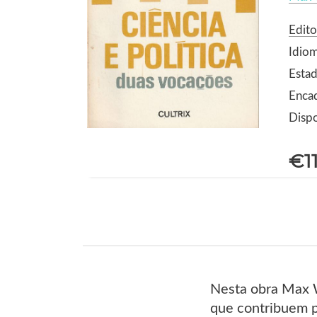
Edito
Idiom
Estad
Enca
Dispo
€1
Nesta obra Max W
que contribuem pa