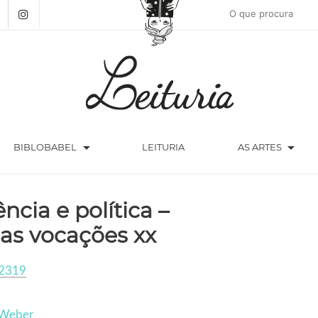
arrow_drop_down
arrow_drop_down
BIBLOBABEL
LEITURIA
AS ARTES
ência e política –
as vocações xx
2319
Weber