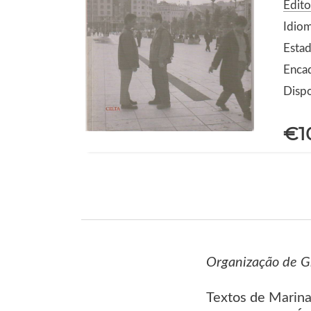
Edito
Idio
Estad
Enca
Dispo
€1
Organização de Gr
Textos de Marina