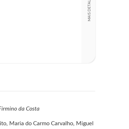
MAIS DETALHES
15,00 x 23,00 x
Nº Páginas
218
 Firmino da Costa
rito, Maria do Carmo Carvalho, Miguel