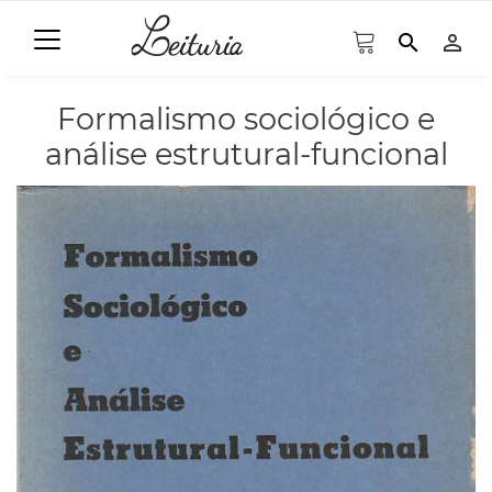
search
person_outline
Formalismo sociológico e
análise estrutural-funcional