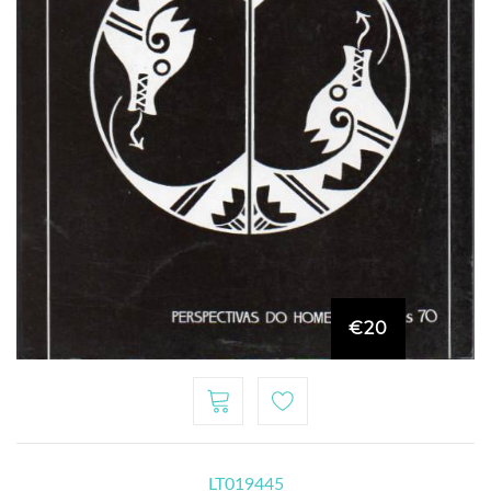
€20
LT019445