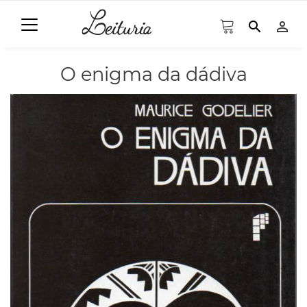
search
person_outline
O enigma da dádiva