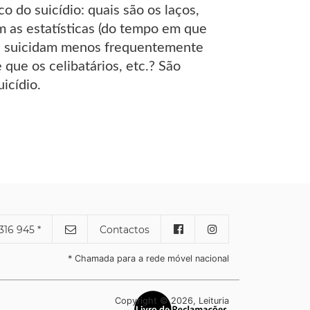
o do suicídio: quais são os laços,
m as estatísticas (do tempo em que
 se suicidam menos frequentemente
ue os celibatários, etc.? São
icídio.
316 945 *
Contactos
* Chamada para a rede móvel nacional
Copyright © 2026, Leituria