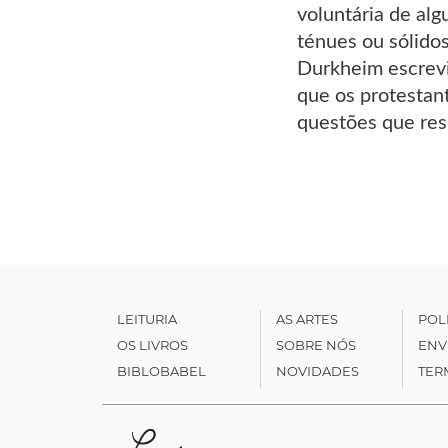
voluntária de alg
ténues ou sólido
Durkheim escrevi
que os protestan
questões que resp
LEITURIA
AS ARTES
POL
OS LIVROS
SOBRE NÓS
ENV
BIBLOBABEL
NOVIDADES
TER