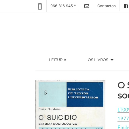
966 316 945 *
Contactos
arrow_drop_down
(CURRENT)
LEITURIA
OS LIVROS
O 
so
LT00
1977
Émil