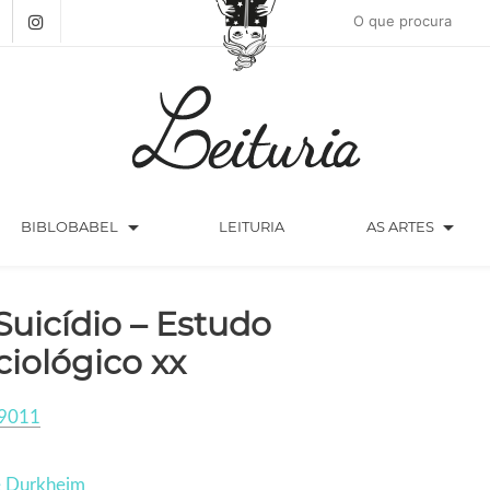
arrow_drop_down
arrow_drop_down
BIBLOBABEL
LEITURIA
AS ARTES
Suicídio – Estudo
ciológico xx
9011
e Durkheim