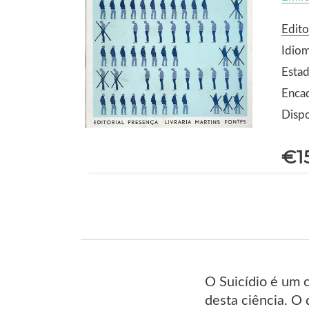
Edito
Idio
Estad
Enca
Dispo
€1
O Suicídio é um 
desta ciência. O 