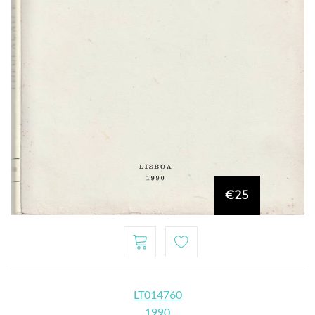
€25
LT014760
1990