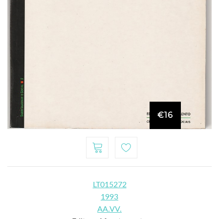
€16
LT015272
1993
AA.VV.