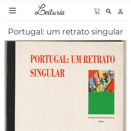
search
person_outline
Portugal: um retrato singular