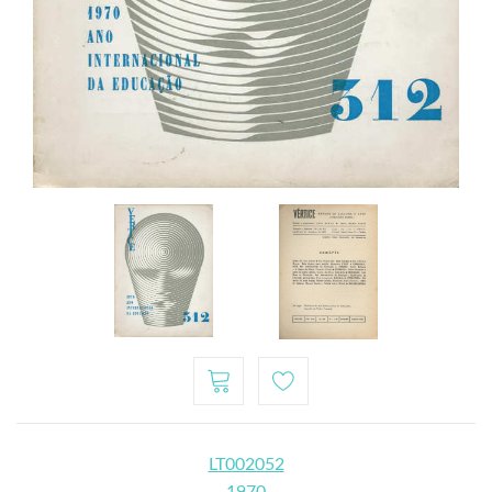
LT002052
1970