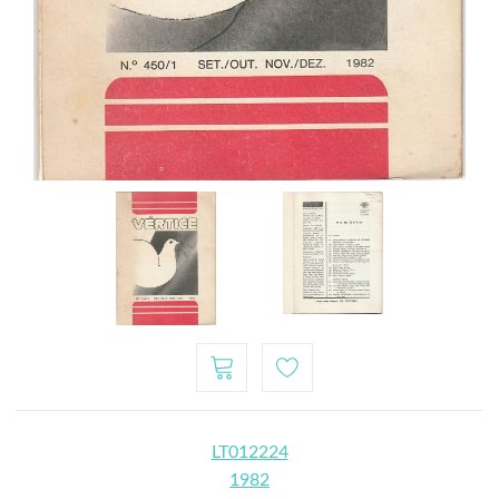
LT012224
1982