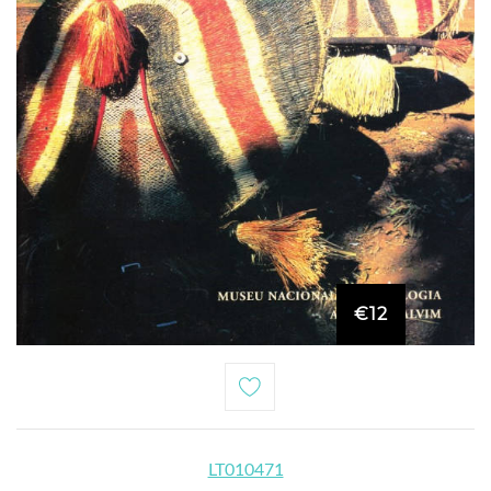
€12
LT010471