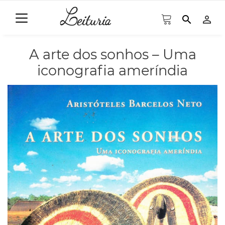
search
person_outline
A arte dos sonhos – Uma
iconografia ameríndia