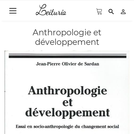
search
person_outline
Anthropologie et
développement