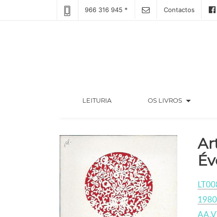
966 316 945 *
Contactos
arrow_drop_down
(CURRENT)
LEITURIA
OS LIVROS
Ar
Év
LT00
1980
AA.V