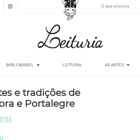
arrow_drop_down
arrow_drop_down
BIBLOBABEL
LEITURIA
AS ARTES
tes e tradições de
ora e Portalegre
8755
V.