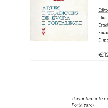
Edito
Idio
Estad
Enca
Dispo
€1
«Levantamento rea
Portalegre».