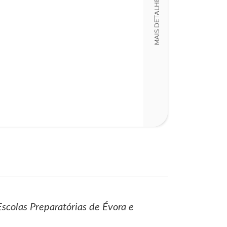
MAIS DETALHES
LT008755
Detalhes físico
Nº Páginas
220
scolas Preparatórias de Évora e