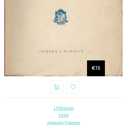
€15
LT003640
1949
Joaquim Figanier