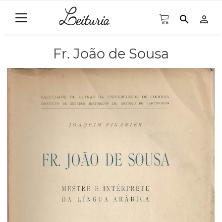
search
person_outline
Fr. João de Sousa