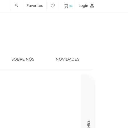
Favoritos
Login
person_outline
search
(0)
SOBRE NÓS
NOVIDADES
Ano
1970
Código
LT002035