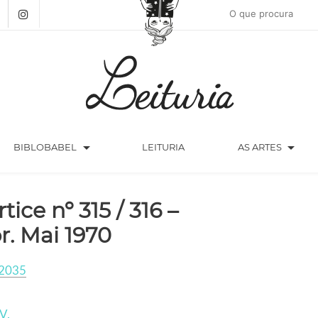
arrow_drop_down
arrow_drop_down
BIBLOBABEL
LEITURIA
AS ARTES
tice nº 315 / 316 –
r. Mai 1970
2035
V.