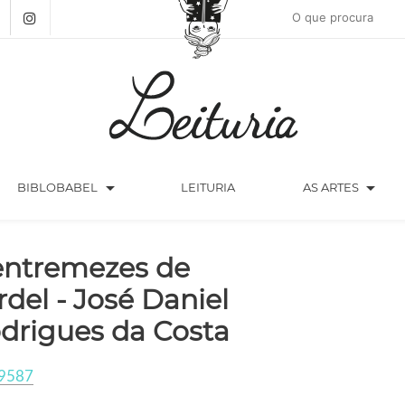
arrow_drop_down
arrow_drop_down
BIBLOBABEL
LEITURIA
AS ARTES
entremezes de
rdel - José Daniel
drigues da Costa
9587