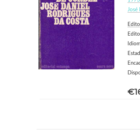
José 
Edit
Edito
Idio
Estad
Enca
Dispo
€1