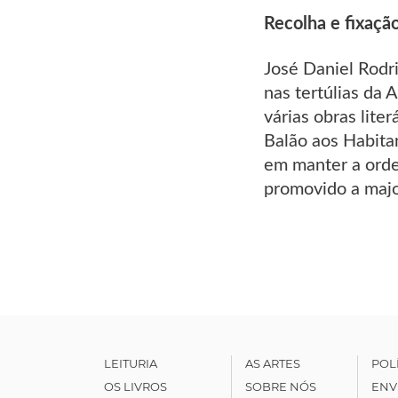
Recolha e fixação
José Daniel Rodr
nas tertúlias da 
várias obras lite
Balão aos Habita
em manter a ordem
promovido a majo
LEITURIA
AS ARTES
POL
OS LIVROS
SOBRE NÓS
ENV