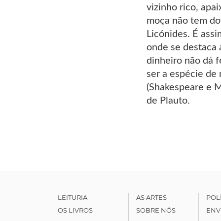
vizinho rico, apa
moça não tem dot
Licónides. É ass
onde se destaca 
dinheiro não dá f
ser a espécie de 
(Shakespeare e Mo
de Plauto.
LEITURIA
AS ARTES
POL
OS LIVROS
SOBRE NÓS
ENV