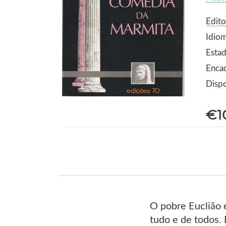
Edito
Idio
Estad
Enca
Dispo
€1
O pobre Euclião 
tudo e de todos. 