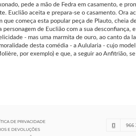
ixonado, pede a mão de Fedra em casamento, e pronti
e. Euclião aceita e prepara-se o casamento. Ora a
im que começa esta popular peça de Plauto, cheia d
a personagem de Euclião com a sua desconfiança, e 
elicidade - mas uma marmita de ouro, ao canto da lar
moralidade desta comédia - a Aulularia - cujo mode
lière, por exemplo) e que, a seguir ao Anfitrião, se
ÍTICA DE PRIVACIDADE
966 
IOS E DEVOLUÇÕES