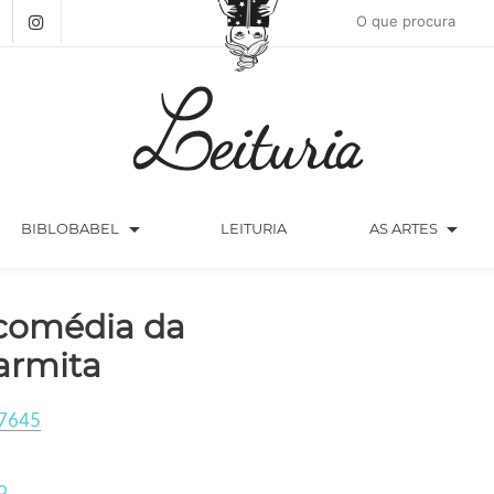
arrow_drop_down
arrow_drop_down
BIBLOBABEL
LEITURIA
AS ARTES
comédia da
rmita
7645
o