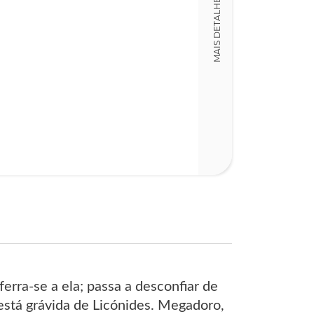
MAIS DETALHES
LT017645
Detalhes físico
Dimensões
15,00 x 23,00 x
Nº Páginas
189
rra-se a ela; passa a desconfiar de
 está grávida de Licónides. Megadoro,