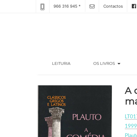
966 316 945 *
Contactos
arrow_drop_down
(CURRENT)
LEITURIA
OS LIVROS
A 
ma
LT01
1999
Plaut