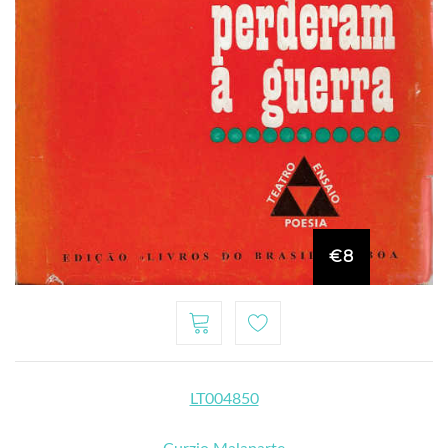
€8
LT004850