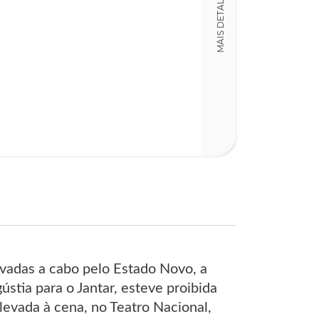
MAIS DETALHES
Detalhes físico
Dimensões
14,00 x 21,00 x
Nº Páginas
140
evadas a cabo pelo Estado Novo, a
tia para o Jantar, esteve proibida
levada à cena, no Teatro Nacional,