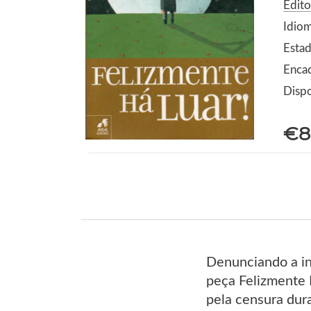
Edito
Idio
Estad
Enca
Dispo
€8
Denunciando a in
peça Felizmente 
pela censura dura