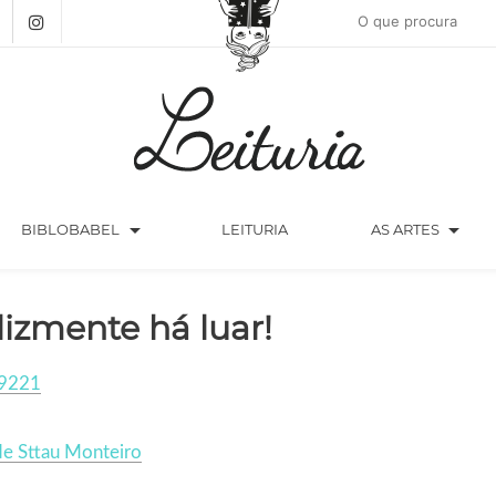
arrow_drop_down
arrow_drop_down
BIBLOBABEL
LEITURIA
AS ARTES
lizmente há luar!
9221
de Sttau Monteiro