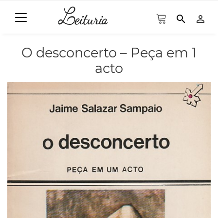
search
person_outline
O desconcerto – Peça em 1
acto