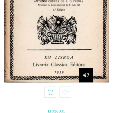
€7
LT018835