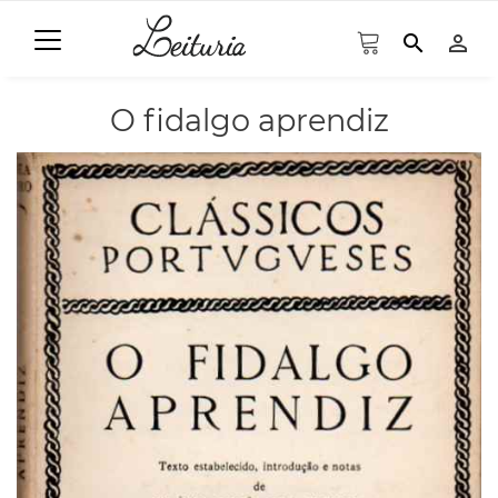
search
person_outline
O fidalgo aprendiz