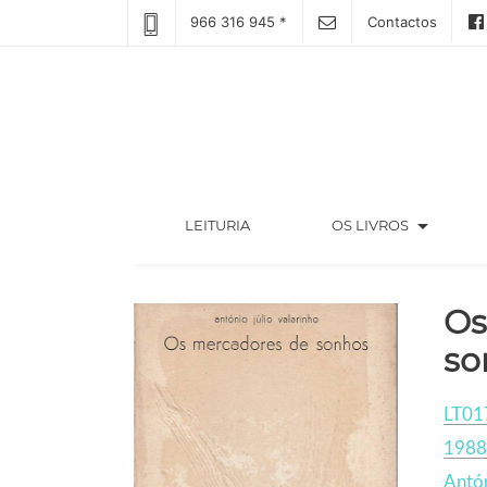
966 316 945 *
Contactos
arrow_drop_down
(CURRENT)
LEITURIA
OS LIVROS
Os
so
LT01
1988
Antón