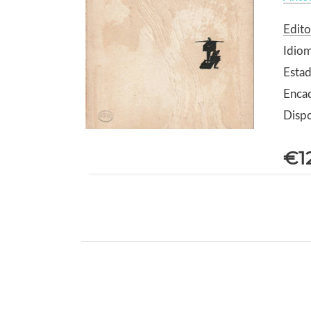
Edito
Idio
Estad
Enca
Dispo
€1