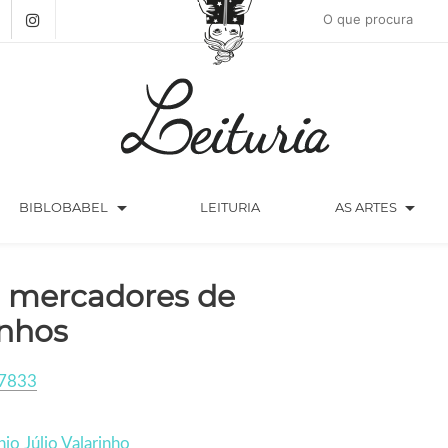
arrow_drop_down
arrow_drop_down
BIBLOBABEL
LEITURIA
AS ARTES
 mercadores de
nhos
7833
io Júlio Valarinho