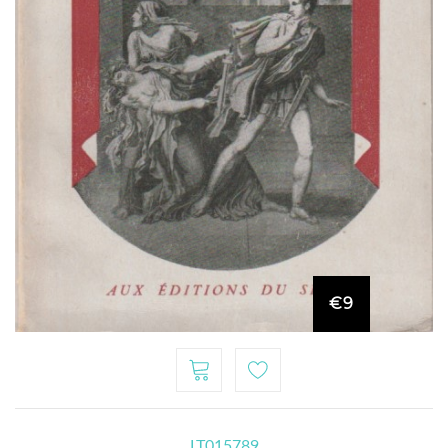
€9
LT015789