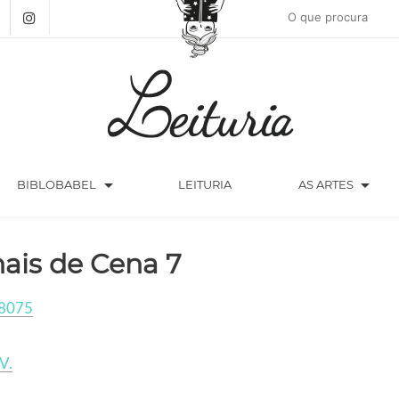
arrow_drop_down
arrow_drop_down
BIBLOBABEL
LEITURIA
AS ARTES
nais de Cena 7
8075
V.