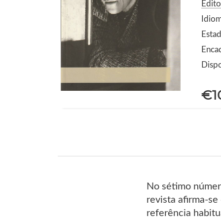
Edito
Idio
Estad
Enca
Dispo
€1
No sétimo número 
revista afirma-se
referência habitu