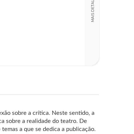
MAIS DETALHES
19,00 x 30,00 x
Nº Páginas
130
ão sobre a crítica. Neste sentido, a
ica sobre a realidade do teatro. De
e temas a que se dedica a publicação.