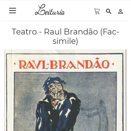
search
person_outline
Teatro - Raul Brandão (Fac-
simile)