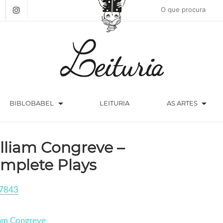
arrow_drop_down
arrow_drop_down
BIBLOBABEL
LEITURIA
AS ARTES
lliam Congreve –
mplete Plays
7843
iam Congreve