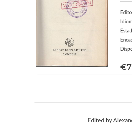
Edito
Idiom
Estad
Encad
Dispo
€7
Edited by Alexan