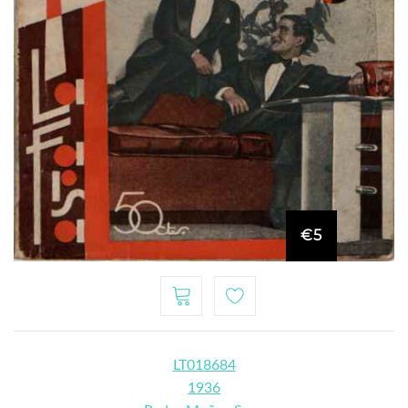
€5
LT018684
1936