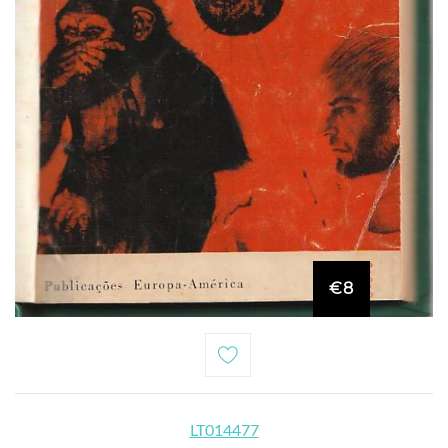
€8
LT014477