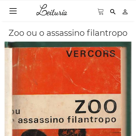
search
person_outline
Zoo ou o assassino filantropo