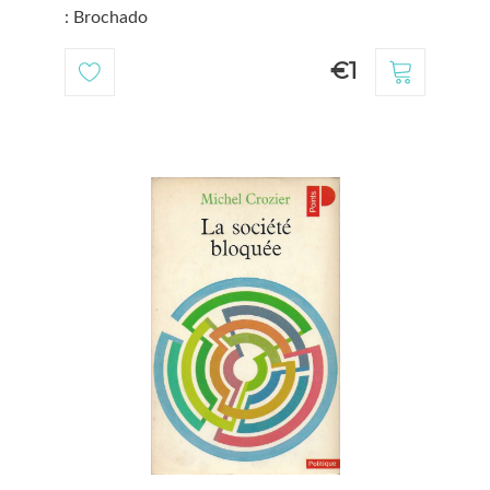
: Brochado
€1