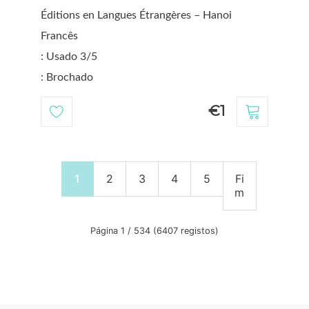
Éditions en Langues Étrangères – Hanoi
Francês
: Usado 3/5
: Brochado
€1
1
2
3
4
5
Fi
m
Página 1 / 534 (6407 registos)