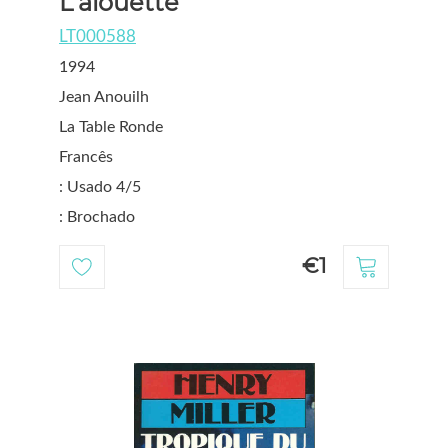
L'alouette
LT000588
1994
Jean Anouilh
La Table Ronde
Francês
: Usado 4/5
: Brochado
€1