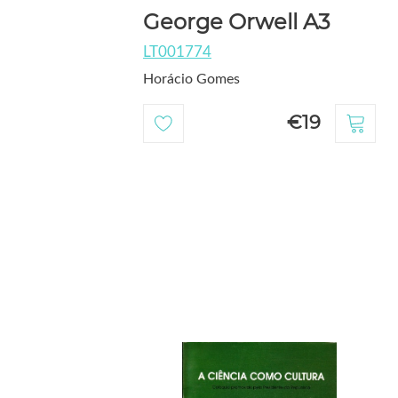
George Orwell A3
LT001774
Horácio Gomes
€19