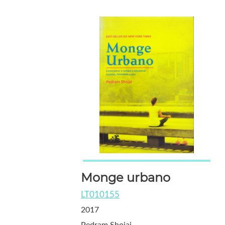
Monge urbano
LT010155
2017
Pedram Shojai