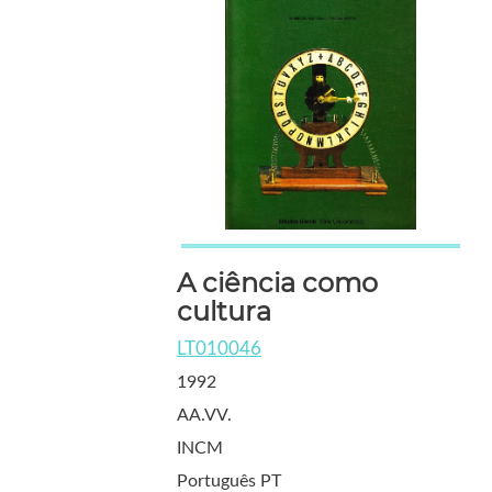
A ciência como
cultura
LT010046
1992
AA.VV.
INCM
Português PT