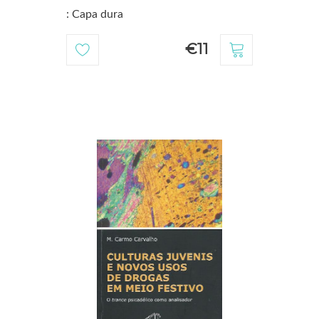
: Capa dura
€11