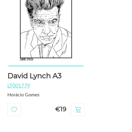
David Lynch A3
LT001779
Horácio Gomes
€19