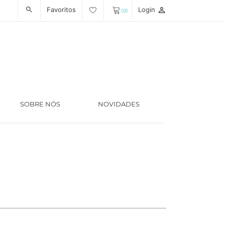
Favoritos
Login
person_outline
search
(0)
SOBRE NÓS
NOVIDADES