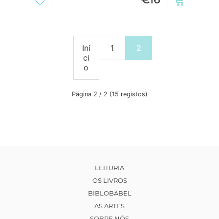
Iní
1
2
ci
o
Página 2 / 2 (15 registos)
LEITURIA
OS LIVROS
BIBLOBABEL
AS ARTES
SOBRE NÓS