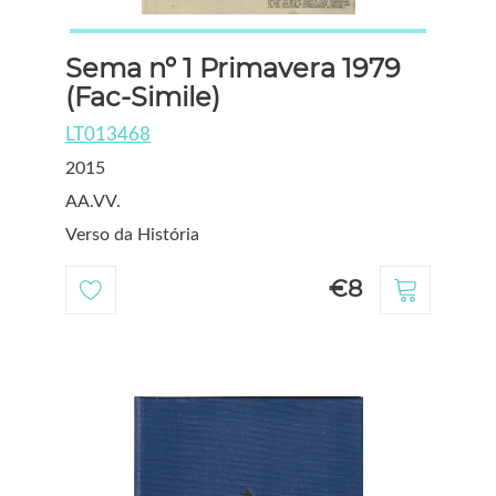
Sema nº 1 Primavera 1979
(Fac-Simile)
LT013468
2015
AA.VV.
Verso da História
€8