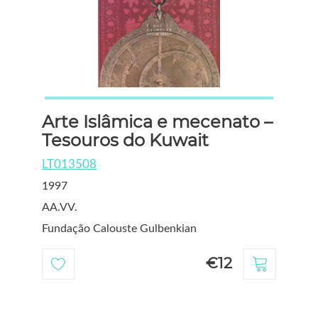
Arte Islâmica e mecenato –
Tesouros do Kuwait
LT013508
1997
AA.VV.
Fundação Calouste Gulbenkian
€12