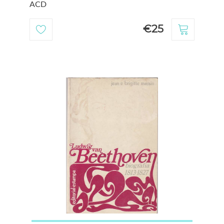
ACD
€25