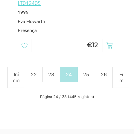
LT013405
1995
Eva Howarth
Presença
€12
Iní
22
23
24
25
26
Fi
cio
m
Página 24 / 38 (445 registos)