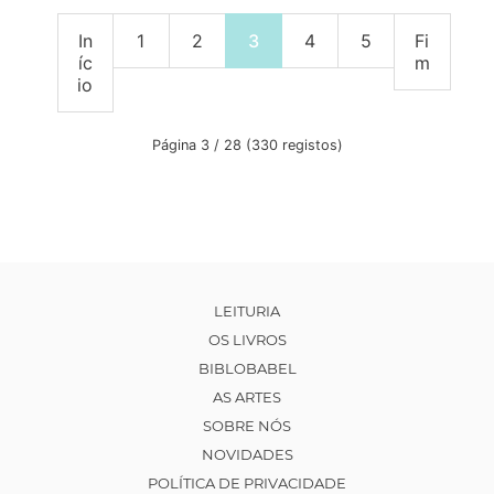
In
1
2
3
4
5
Fi
íc
m
io
Página 3 / 28 (330 registos)
LEITURIA
OS LIVROS
BIBLOBABEL
AS ARTES
SOBRE NÓS
NOVIDADES
POLÍTICA DE PRIVACIDADE