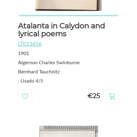
Atalanta in Calydon and
lyrical poems
LT013456
1901
Algernon Charles Swinburne
Bernhard Tauchnitz
: Usado 4/5
€25