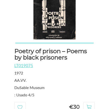
Poetry of prison – Poems
by black prisoners
LT019075
1972
AA.VV.
DuSable Museum
: Usado 4/5
€30