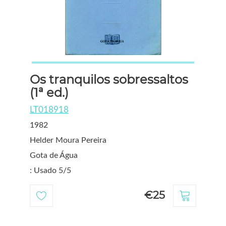
Os tranquilos sobressaltos
(1ª ed.)
LT018918
1982
Helder Moura Pereira
Gota de Água
: Usado 5/5
€25