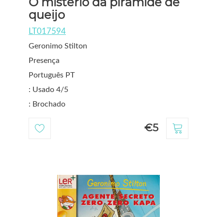
O mistério da pirâmide de
queijo
LT017594
Geronimo Stilton
Presença
Português PT
: Usado 4/5
: Brochado
€5