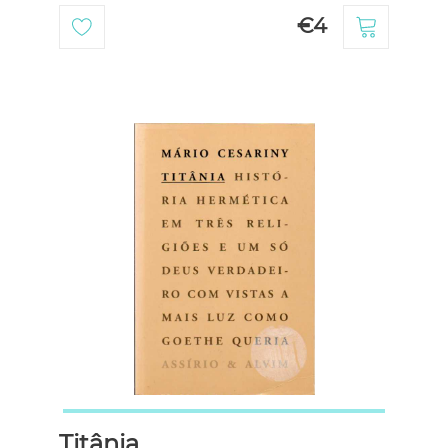
€4
Titânia