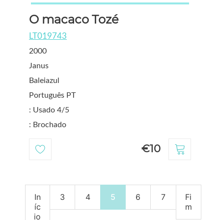
O macaco Tozé
LT019743
2000
Janus
Baleiazul
Português PT
: Usado 4/5
: Brochado
€10
In
3
4
5
6
7
Fi
íc
m
io