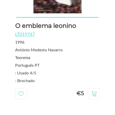
O emblema leonino
LT019747
1996
António Modesto Navarro
Teorema
Português PT
: Usado 4/5
: Brochado
€5