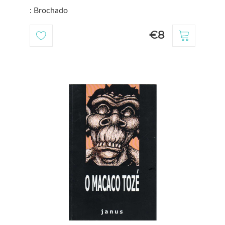
: Brochado
€8