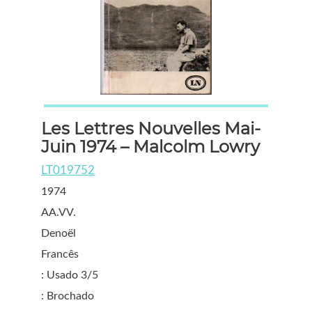
Les Lettres Nouvelles Mai-
Juin 1974 – Malcolm Lowry
LT019752
1974
AA.VV.
Denoël
Francês
: Usado 3/5
: Brochado