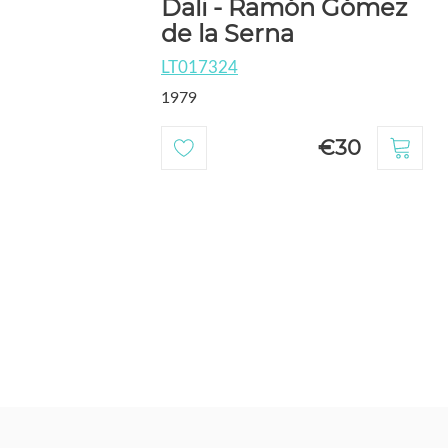
Dali - Ramón Gómez
de la Serna
LT017324
1979
€30