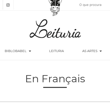
arrow_drop_down
arrow_drop_down
BIBLOBABEL
LEITURIA
AS ARTES
En Français