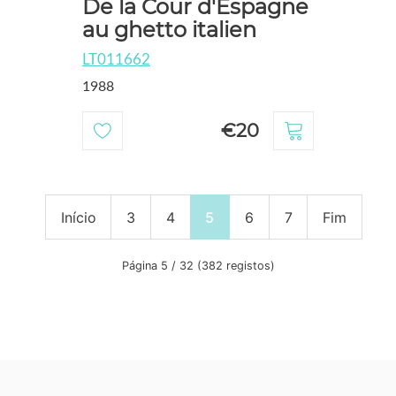
De la Cour d'Espagne
au ghetto italien
LT011662
1988
€20
Início
3
4
5
6
7
Fim
Página 5 / 32 (382 registos)