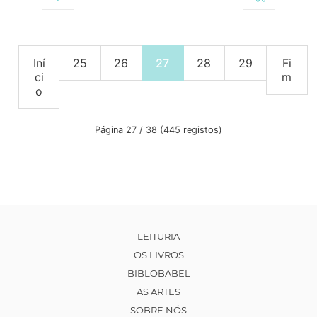
Iní
25
26
27
28
29
Fi
ci
m
o
Página 27 / 38 (445 registos)
LEITURIA
OS LIVROS
BIBLOBABEL
AS ARTES
SOBRE NÓS