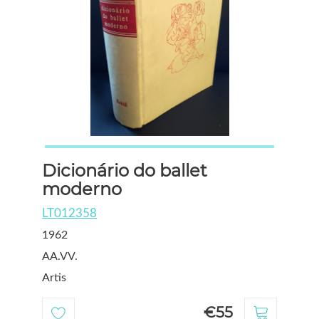
Dicionário do ballet
moderno
LT012358
1962
AA.VV.
Artis
€55