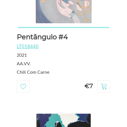
Pentângulo #4
LT018440
2021
AA.VV.
Chili Com Carne
€7