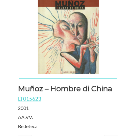
Muñoz – Hombre di China
LT015623
2001
AA.VV.
Bedeteca