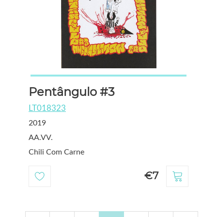
Pentângulo #3
LT018323
2019
AA.VV.
Chili Com Carne
€7