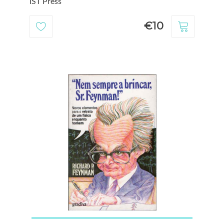
IST Press
€10