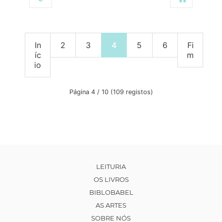
In
2
3
4
5
6
Fi
íc
m
io
Página 4 / 10 (109 registos)
LEITURIA
OS LIVROS
BIBLOBABEL
AS ARTES
SOBRE NÓS