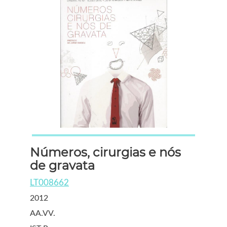
Números, cirurgias e nós
de gravata
LT008662
2012
AA.VV.