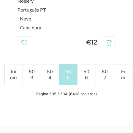
Noiserv
Português PT
: Novo
: Capa dura
€12
Iní
50
50
50
50
50
Fi
cio
3
4
5
6
7
m
Página 505 / 534 (6408 registos)