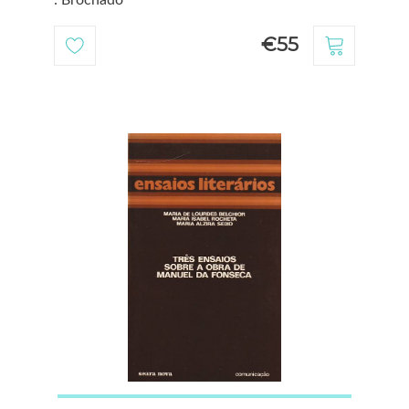
: Brochado
€55