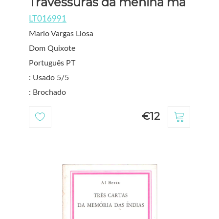
Travessuras da menina má
LT016991
Mario Vargas Llosa
Dom Quixote
Português PT
: Usado 5/5
: Brochado
€12