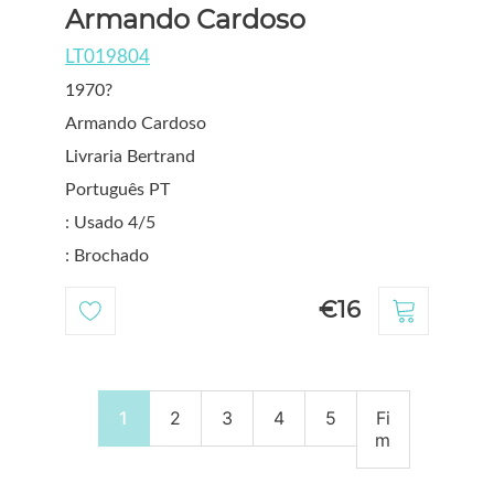
Armando Cardoso
LT019804
1970?
Armando Cardoso
Livraria Bertrand
Português PT
: Usado 4/5
: Brochado
€16
1
2
3
4
5
Fi
m