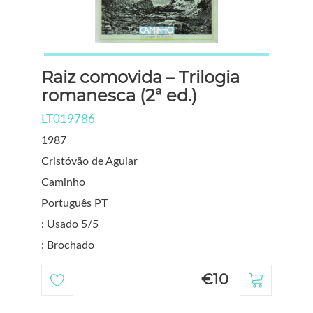
Raiz comovida – Trilogia
romanesca (2ª ed.)
LT019786
1987
Cristóvão de Aguiar
Caminho
Português PT
: Usado 5/5
: Brochado
€10