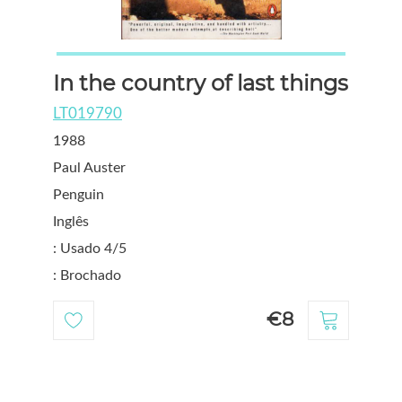
In the country of last things
LT019790
1988
Paul Auster
Penguin
Inglês
: Usado 4/5
: Brochado
€8