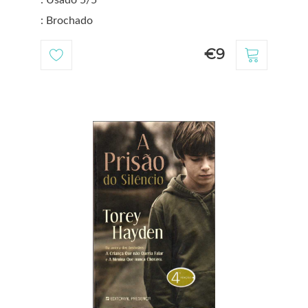
: Usado 5/5
: Brochado
€9