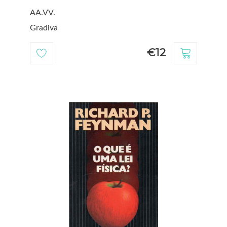
AA.VV.
Gradiva
€12