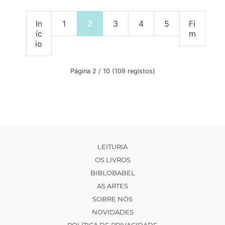
In
1
2
3
4
5
Fi
íc
m
io
Página 2 / 10 (109 registos)
LEITURIA
OS LIVROS
BIBLOBABEL
AS ARTES
SOBRE NÓS
NOVIDADES