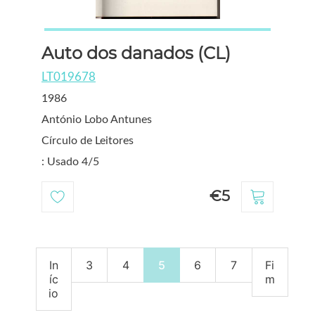
Auto dos danados (CL)
LT019678
1986
António Lobo Antunes
Círculo de Leitores
: Usado 4/5
€5
In
3
4
5
6
7
Fi
íc
m
io