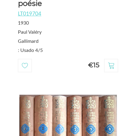
poésie
LT019704
1930
Paul Valéry
Gallimard
: Usado 4/5
€15