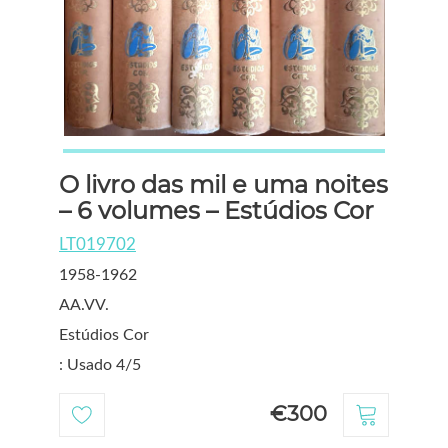
O livro das mil e uma noites
– 6 volumes – Estúdios Cor
LT019702
1958-1962
AA.VV.
Estúdios Cor
: Usado 4/5
€300