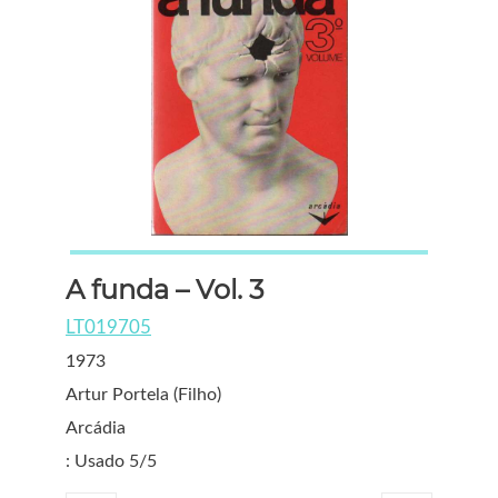
A funda – Vol. 3
LT019705
1973
Artur Portela (Filho)
Arcádia
: Usado 5/5