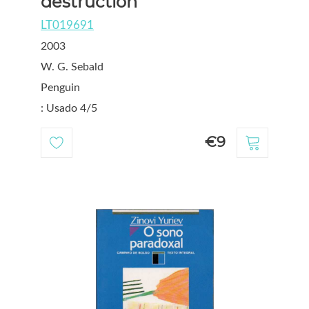
destruction
LT019691
2003
W. G. Sebald
Penguin
: Usado 4/5
€9